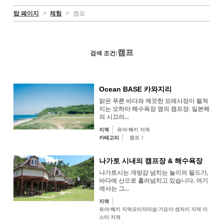
탑 페이지
>
체험
>
캠프
캠프
검색 조건:
Ocean BASE 카와지리
맑은 푸른 바다와 깨끗한 모래사장이 펼쳐
지는 오하마 해수욕장 옆의 캠프장. 일본해
의 시끄러...
지역
유야·헤키 지역
카테고리
캠프
/
나가토 시내의 캠프장 & 해수욕장
나가토시는 개방감 넘치는 놀이의 필드가,
바다에 산으로 흘러넘치고 있습니다. 여기
에서는 그...
지역
유야·헤키 지역오미지마섬·가요이·센자키 지역 미
스미 지역