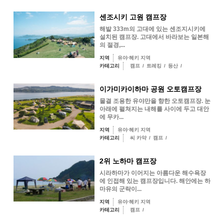
센조시키 고원 캠프장
해발 333m의 고대에 있는 센조지시키에
설치된 캠프장. 고대에서 바라보는 일본해
의 절경,...
지역
유야·헤키 지역
카테고리
캠프
/
트레킹
/
등산
/
이가미카이하마 공원 오토캠프장
물결 조용한 유야만을 향한 오토캠프장. 눈
아래에 펼쳐지는 내해를 사이에 두고 대안
에 무카...
지역
유야·헤키 지역
카테고리
씨 카약
/
캠프
/
2위 노하마 캠프장
시라하마가 이어지는 아름다운 해수욕장
에 인접해 있는 캠프장입니다. 해안에는 하
마유의 군락이...
지역
유야·헤키 지역
카테고리
캠프
/