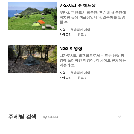
카와지리 곶 캠프장
무카츠쿠 반도의 최북단, 혼슈 최서 북단에
위치한 곶의 캠프장입니다. 일본해를 일망
할 수...
지역
유야·헤키 지역
카테고리
캠프
/
NGS 야영장
나가토시의 캠프장으로서는 드문 산림 환
경에 둘러싸인 야영장. 각 사이트 근처에는
계류가 흐...
지역
유야·헤키 지역
카테고리
캠프
/
주제별 검색
by Genre