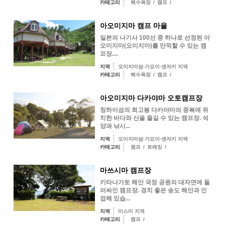
카테고리
해수욕장
/
캠프
/
아오미지마 캠프 마을
일본의 나기사 100선 중 하나로 선정된 아
오미지마(오미지마)를 만끽할 수 있는 캠
프장....
지역
오미지마섬·가요이·센자키 지역
카테고리
해수욕장
/
캠프
/
아오미지마 다카야마 오토캠프장
칭하이섬의 최고봉 다카야마의 중복에 위
치한 바다와 산을 즐길 수 있는 캠프장. 석
양과 낚시...
지역
오미지마섬·가요이·센자키 지역
카테고리
캠프
/
트레킹
/
마쓰시마 캠프장
키타나가토 해안 국정 공원의 대자연에 둘
러싸인 캠프장. 경치 좋은 송도 해안과 인
접해 있습...
지역
미스미 지역
카테고리
캠프
/