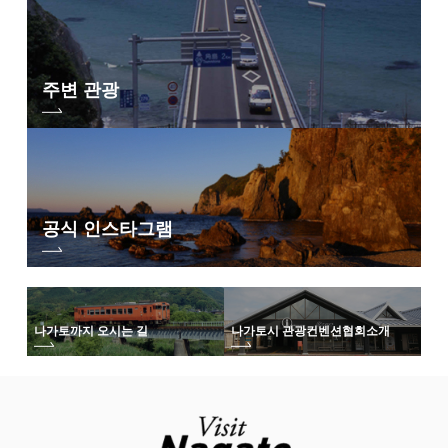
주변 관광
공식 인스타그램
나가토까지 오시는 길
나가토시 관광컨벤션협회
소개