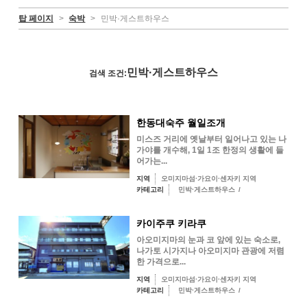
탑 페이지
>
숙박
>
민박·게스트하우스
민박·게스트하우스
검색 조건:
한동대숙주 월일조개
미스즈 거리에 옛날부터 일어나고 있는 나
가야를 개수해, 1일 1조 한정의 생활에 들
어가는...
지역
오미지마섬·가요이·센자키 지역
카테고리
민박·게스트하우스
/
카이주쿠 키라쿠
아오미지마의 눈과 코 앞에 있는 숙소로,
나가토 시가지나 아오미지마 관광에 저렴
한 가격으로...
지역
오미지마섬·가요이·센자키 지역
카테고리
민박·게스트하우스
/