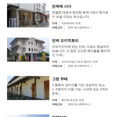
민박에 시다
친절한 대응과 편안한 분위기에서 한가로
이 보낼 수있는 숙소입니다.
지역
다와라야마 지역
카테고리
민박·게스트하우스
/
민박 오키치토리
아오미지마에 있는 민박. 식당도 병설되어
있습니다. 갓 잡은 신선한 해산물을 합리적
인 가격...
지역
오미지마섬·가요이·센자키 지역
카테고리
민박·게스트하우스
/
그란 주테
3 종류의 코티지를 가진 개성적인 숙소.
1~4명까지 이용 가능. 시내에 있는 3개의
온천...
지역
후카와·유모토 지역
카테고리
민박·게스트하우스
/