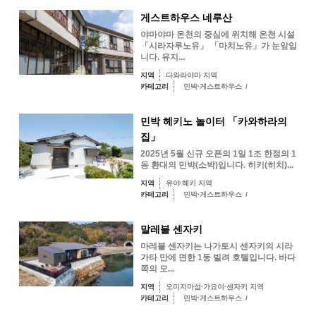
게스트하우스 네루산
야마야마 온천의 중심에 위치해 온천 시설
「시라자루노유」 「마치노유」가 눈앞입
니다. 유지...
지역
다와라야마 지역
카테고리
민박·게스트하우스
/
민박 헤키노 놀이터 「카와하라의
집」
2025년 5월 신규 오픈의 1일 1조 한정의 1
동 환대의 민박(소박)입니다. 히키(히치)...
지역
유야·헤키 지역
카테고리
민박·게스트하우스
/
말레블 센자키
마레블 센자키는 나가토시 센자키의 시라
가타 만에 면한 1동 빌려 호텔입니다. 바다
쪽의 모...
지역
오미지마섬·가요이·센자키 지역
카테고리
민박·게스트하우스
/