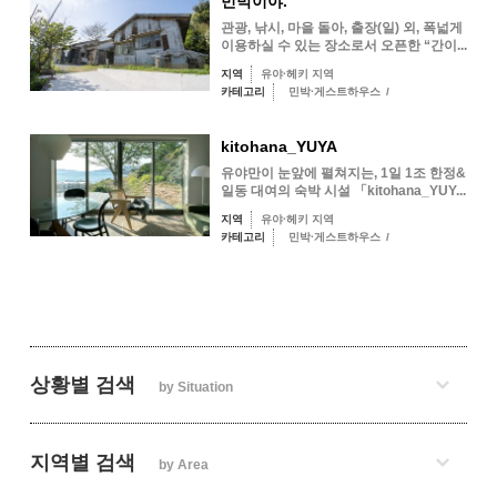
민박이야.
관광, 낚시, 마을 돌아, 출장(일) 외, 폭넓게
이용하실 수 있는 장소로서 오픈한 “간이...
지역
유야·헤키 지역
카테고리
민박·게스트하우스
/
kitohana_YUYA
유야만이 눈앞에 펼쳐지는, 1일 1조 한정&
일동 대여의 숙박 시설 「kitohana_YUY...
지역
유야·헤키 지역
카테고리
민박·게스트하우스
/
상황별 검색
by Situation
지역별 검색
by Area