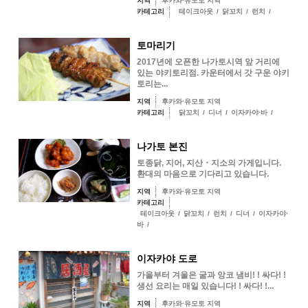
지역
후카와·유모토 지역
카테고리
테이크아웃
/
닭꼬치
/
런치
/
토마리기
2017년에 오픈한 나가토시역 앞 거리에
있는 야키토리점. 카운터에서 갓 구운 야키
토리는...
지역
후카와·유모토 지역
카테고리
닭꼬치
/
디너
/
이자카야·바
/
나가토 본진
토종닭, 지어, 지산・지소의 가게입니다.
환대의 마음으로 기다리고 있습니다.
지역
후카와·유모토 지역
카테고리
테이크아웃
/
닭꼬치
/
런치
/
디너
/
이자카야·
바
/
이자카야 도로
가을부터 겨울은 굴과 앙코 냄비! ! 싸다! !
생선 요리는 매일 있습니다! ! 싸다! !...
지역
후카와·유모토 지역