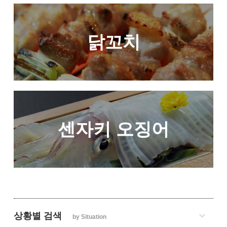
닭꼬치
센자키 오징어
상황별 검색
by Situation