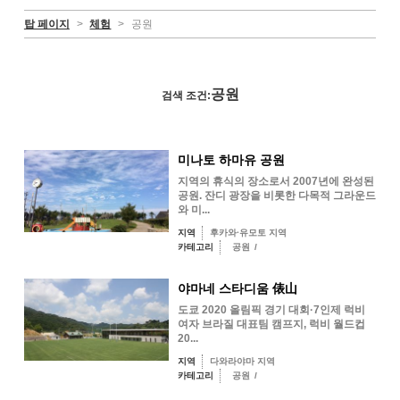
탑 페이지
>
체험
>
공원
공원
검색 조건:
미나토 하마유 공원
지역의 휴식의 장소로서 2007년에 완성된
공원. 잔디 광장을 비롯한 다목적 그라운드
와 미...
지역
후카와·유모토 지역
카테고리
공원
/
야마네 스타디움 俵山
도쿄 2020 올림픽 경기 대회·7인제 럭비
여자 브라질 대표팀 캠프지, 럭비 월드컵
20...
지역
다와라야마 지역
카테고리
공원
/