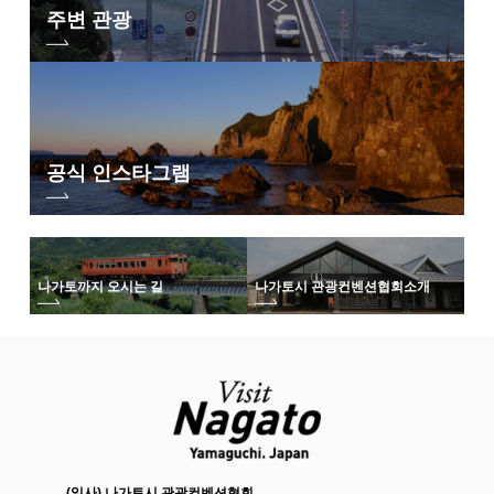
주변 관광
공식 인스타그램
나가토까지 오시는 길
나가토시 관광컨벤션협회
소개
(일사) 나가토시 관광컨벤션협회