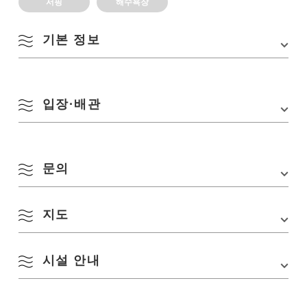
서핑
해수욕장
기본 정보
주소
〒759-4622 야마구치현 나가토시 유야 무카츠구가
미 1068-1
입장·배관
TEL
0837-23-1252(나가토시청 관광정책과)
기간
2025년 7월 19일(토)~8월 15일(금)
교통편
・JR 산인 본선 「히토마루역」에서 버스로 약 17
9:00～16:30
문의
분, 「오하마」버스 정류장 하차, 도보 약 3분
※상기 기간 중에는 안전 대책으로서 유자격 라이프
・중국 자동차도로 「미네 IC」에서 차로 약 65분
세이버를 배치합니다
주차장
제1주차장 / 71대
지도
TEL:
0837-23-1252(나가토시청 관광정책과)
제2주차장 / 150대
시설 안내
주차장 요금
■승용차 1,000엔/대(해수욕 시즌만)
Google 지도에서 보기
■이륜차 300엔/대(해수욕 시즌만)
화장실
예