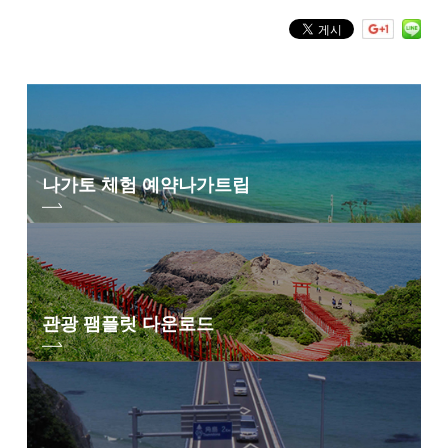
렌탈 용품
×
샤워
온수 3분:200엔
탈의실
〇
매점
×
화장실
〇
나가토 체험 예약
나가트립
BBQ
〇
애완동물
〇
관광 팸플릿 다운로드