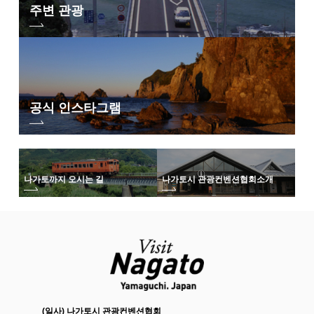
주변 관광
공식 인스타그램
나가토까지 오시는 길
나가토시 관광컨벤션협회
소개
(일사) 나가토시 관광컨벤션협회