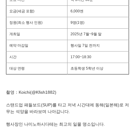
요금(세금 포함)
6,000엔
정원(최소 행사 인원)
9명(1명)
개최일
2025년 7월~9월 말
예약 마감일
행사일 7일 전까지
시간
17:00~18:30
대상 연령
초등학생 5학년 이상
촬영：Koichi(@Kfish1882)
스탠드업 패들보드(SUP)를 타고 저녁 시간대에 동해(일본해)로 저
무는 석양을 바라보며 나아갑니다.
행사장인 나미노하시다테는 최고의 일몰 명소입니다.