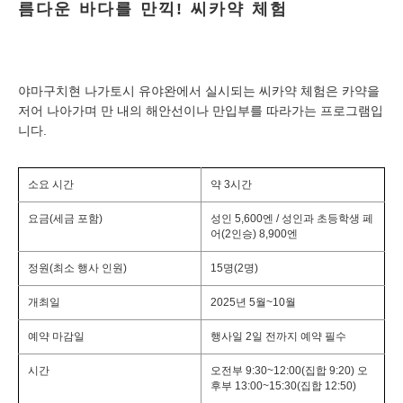
름다운 바다를 만끽! 씨카약 체험
야마구치현 나가토시 유야완에서 실시되는 씨카약 체험은 카약을
저어 나아가며 만 내의 해안선이나 만입부를 따라가는 프로그램입
니다.
소요 시간
약 3시간
요금(세금 포함)
성인 5,600엔 / 성인과 초등학생 페
어(2인승) 8,900엔
정원(최소 행사 인원)
15명(2명)
개최일
2025년 5월~10월
예약 마감일
행사일 2일 전까지 예약 필수
시간
오전부 9:30~12:00(집합 9:20) 오
후부 13:00~15:30(집합 12:50)