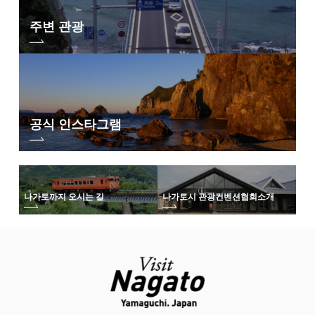
주변 관광
공식 인스타그램
나가토까지 오시는 길
나가토시 관광컨벤션협회
소개