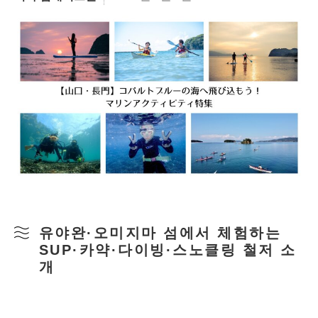
유야완·오미지마 섬에서 체험하는
SUP·카약·다이빙·스노클링 철저 소
개