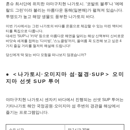
혼슈 최서단에 위치한 야마구치현 나가토시. '코발트 블루'나 '에메
랄드 그린'이라 불리는 아름다운 동해(일본해)가 펼쳐져 있습니다.
투명도가 높고 해양 생물도 풍부한 나가토의 바다.
이번 기사에서는 그런 나가토의 바다를 온몸으로 체감할 수 있는 마린 액티비
티를 특집으로 다룹니다.
대세인 'SUP'나 '카약' 등으로 아름다운 해면을 달리는 해상 산책
부터 신비로운
바닷속 세계를 접하는 '다이빙', '스노클링'까지, 올여름 꼭 도전해 보고 싶은 4
가지 즐길 거리를 철저히 해설해 드립니다!
당신에게 딱 맞는 바다 모험을 떠나보지 않겠습니까?
＜나가토시·오미지마 섬·절경·SUP＞ 오미
지마 선셋 SUP 투어
야마구치현 나가토시 센자키 바다에서 진행되는 선셋 SUP 투어는
기타나가토 해안 국정공원·오미지마 섬 주변의 경관을 해상에서
즐기는 프로그램입니다.
소요 시간
약 1시간 30분