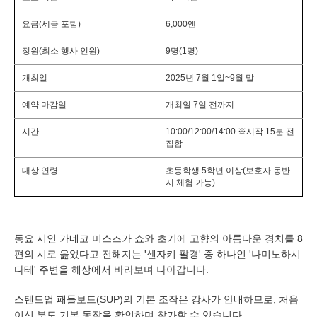
요금(세금 포함)
6,000엔
정원(최소 행사 인원)
9명(1명)
개최일
2025년 7월 1일~9월 말
예약 마감일
개최일 7일 전까지
시간
10:00/12:00/14:00 ※시작 15분 전
집합
대상 연령
초등학생 5학년 이상(보호자 동반
시 체험 가능)
동요 시인 가네코 미스즈가 쇼와 초기에 고향의 아름다운 경치를 8
편의 시로 읊었다고 전해지는 '센자키 팔경' 중 하나인 '나미노하시
다테' 주변을 해상에서 바라보며 나아갑니다.
스탠드업 패들보드(SUP)의 기본 조작은 강사가 안내하므로, 처음
이신 분도 기본 동작을 확인하며 참가할 수 있습니다.