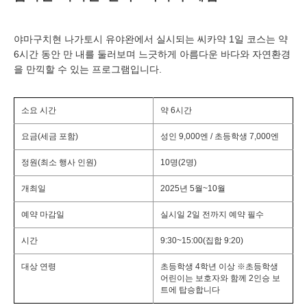
야마구치현 나가토시 유야완에서 실시되는 씨카약 1일 코스는 약
6시간 동안 만 내를 둘러보며 느긋하게 아름다운 바다와 자연환경
을 만끽할 수 있는 프로그램입니다.
소요 시간
약 6시간
요금(세금 포함)
성인 9,000엔 / 초등학생 7,000엔
정원(최소 행사 인원)
10명(2명)
개최일
2025년 5월~10월
예약 마감일
실시일 2일 전까지 예약 필수
시간
9:30~15:00(집합 9:20)
대상 연령
초등학생 4학년 이상 ※초등학생
어린이는 보호자와 함께 2인승 보
트에 탑승합니다