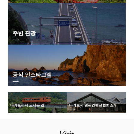
주변 관광
공식 인스타그램
나가토까지 오시는 길
나가토시 관광컨벤션협회
소개