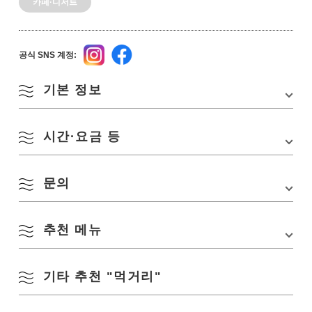
카페·디저트
공식 SNS 계정:
기본 정보
시간·요금 등
주소
야마구치현 나가토시 후카가와 유모토 1261-12
TEL
0837-25-4004
문의
영업시간
10:00~16:00
교통편
JR 미네선 나가토 유모토역 하차 도보 약 6분
정기휴무
물·나무
주차장
있음
추천 메뉴
TEL:
0837-25-4004
수용 인원
18명(테라스석 포함)
URL:
https://www.facebook.com/pg/otocafe.yumoto/
공식 SNS 계정
Instagram
Facebook
기타 추천 "먹거리"
수제 고르곤 졸라 치즈 케