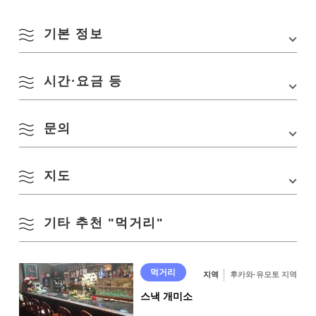
기본 정보
시간·요금 등
주소
나가토시 히가시후카가와 944-10 MIC 빌딩 2F
TEL
0837-22-6587
문의
영업시간
19:00~24:00
교통편
・JR 산인 본선 「나가토시역」에서 도보 3분
・「나가토시역」버스 정류장에서 도보 3분
정기휴무
일요일
・중국 자동차도로 「미네 IC」에서 차로 40분
지도
라운지 퓨어
수용 인원
20명
TEL:
0837-22-6587
주차장
없음(근처에 유료 주차 있음)
기타 추천 "먹거리"
Google 지도에서 보기
먹거리
지역
후카와·유모토 지역
스낵 개미소