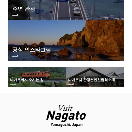
주변 관광
공식 인스타그램
나가토까지 오시는 길
나가토시 관광컨벤션협회
소개