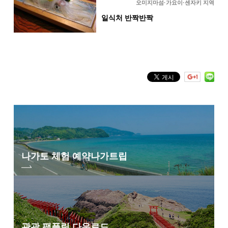
오미지마섬·가요이·센자키 지역
일식처 반짝반짝
나가토 체험 예약
나가트립
관광 팸플릿 다운로드