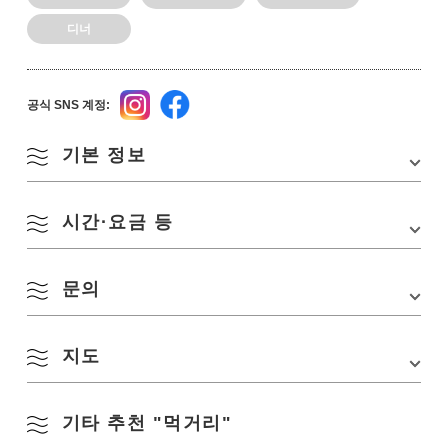
디너
공식 SNS 계정:
기본 정보
시간·요금 등
주소
나가토시 센자키 733-20
TEL
0837-26-3700
문의
영업시간
12:00~15:00, 18:00~21:00
교통편
센자키역에서 차로 5분
정기휴무
수요일
주차장
6대
지도
하마차야 미키
TEL:
0837-26-3700
공식 SNS 계정
Instagram
Facebook
기타 추천 "먹거리"
Google 지도에서 보기