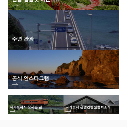
주변 관광
공식 인스타그램
나가토까지 오시는 길
나가토시 관광컨벤션협회
소개