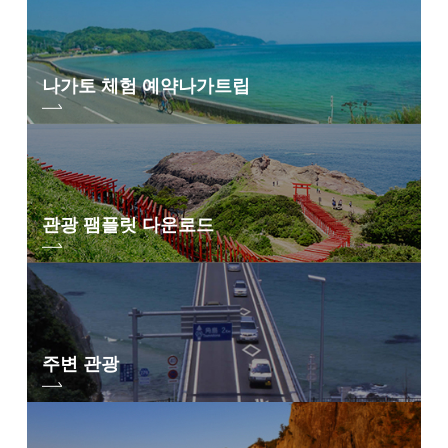
나가토 체험 예약
나가트립
관광 팸플릿 다운로드
주변 관광