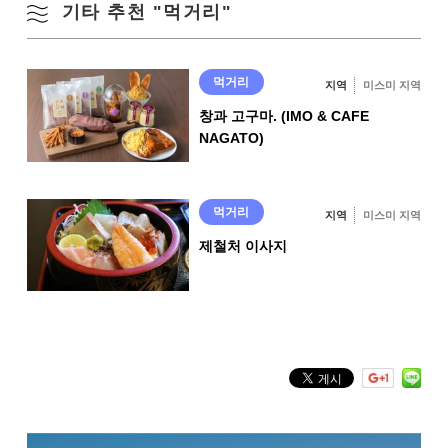
기타 추천 "먹거리"
먹거리
지역
미스미 지역
창과 고구마. (IMO & CAFE
NAGATO)
고기 하늘 와카메 우동
먹거리
지역
미스미 지역
제철처 이사지