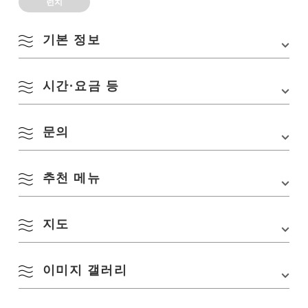
런치
기본 정보
시간·요금 등
주소
〒759-3803 야마구치현 나가토시 미스미시타 638-
1
TEL
0837-43-2600
문의
영업시간
(평일) 11:00~14:00
(토, 일, 공휴일) 11:00~14:30
교통편
・JR 산인 본선 「나가토 산스미역」에서 택시로
약 5분
정기휴무
화요일
추천 메뉴
식당 꽃
・JR 산인 본선 「나가토시역」에서 택시로 약 10
〒759-3803 야마구치현 나가토시 미스미시타 638-1
분
수용 인원
50석
TEL:
0837-43-2600
・중국 자동차도로 「미네 IC」에서 차로 약 40분
URL:
http://www.kitanagato.com/hana.html
지도
주차장
보통차 70대
대형 버스 12대
이미지 갤러리
주차장 요금
무료
Google 지도에서 보기
복어 튀김 정식
볶은 도구로 절임 덮밥