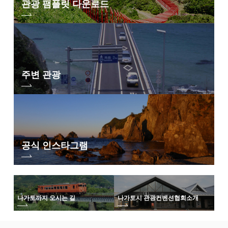
관광 팸플릿 다운로드
주변 관광
공식 인스타그램
나가토까지 오시는 길
나가토시 관광컨벤션협회
소개