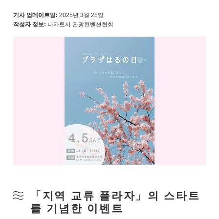
기사 업데이트일:
2025년 3월 28일
작성자 정보:
나가토시 관광컨벤션협회
「지역 교류 플라자」의 스타트
를 기념한 이벤트