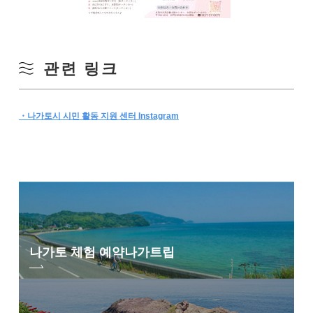
관련 링크
・나가토시 시민 활동 지원 센터 Instagram
나가토 체험 예약
나가트립