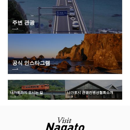
주변 관광
공식 인스타그램
나가토까지 오시는 길
나가토시 관광컨벤션협회
소개