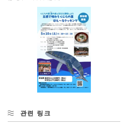
관련 링크