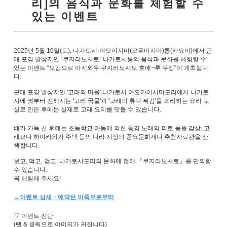
리]의 음식과 문화를 체험할 수
있는 이벤트
2025년 5월 10일(토), 나가토시·아오미지마(오우미지마)통(카요이)에서 근
대 포경 발상지인 “쿠지라노사토” 나가토시통의 음식과 문화를 체험할 수
있는 이벤트 “오감으로 아지와우 쿠지라노사토 호에~루 쿠킹”이 개최됩니
다.
근대 포경 발상지인 '고래의 마을' 나가토시 아오카이시마도리에서 나가토
시에 옛부터 전해지는 '고래 국물'과 '고래의 류다 튀김'을 조리하는 요리 교
실로 만든 후에는 실제로 고래 요리를 맛볼 수 있습니다.
배가 가득 찬 후에는 초등학교 아동에 의한 통경 노래의 피로 등을 감상. 고
래묘나 하야카와가 주택 등의 나라 지정의 중요문화재나 추첨자료관을 산
책합니다.
보고, 먹고, 걷고, 나가토시도리의 문화에 접해 「쿠지라노사토」를 만끽할
수 있습니다.
꼭 체험해 주세요!
→이벤트 상세・예약은 이쪽으로부터
▽ 이벤트 전단
(탭 & 클릭으로 이미지가 커집니다)