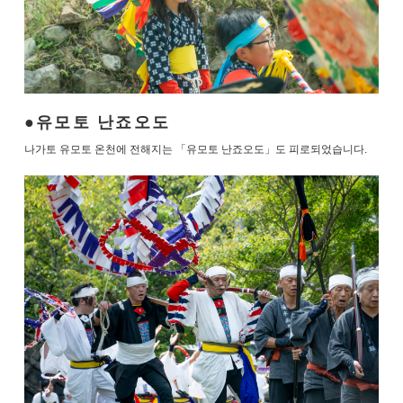
유모토 난죠오도
나가토 유모토 온천에 전해지는 「유모토 난죠오도」도 피로되었습니다.