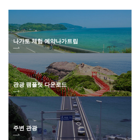
나가토 체험 예약
나가트립
관광 팸플릿 다운로드
주변 관광