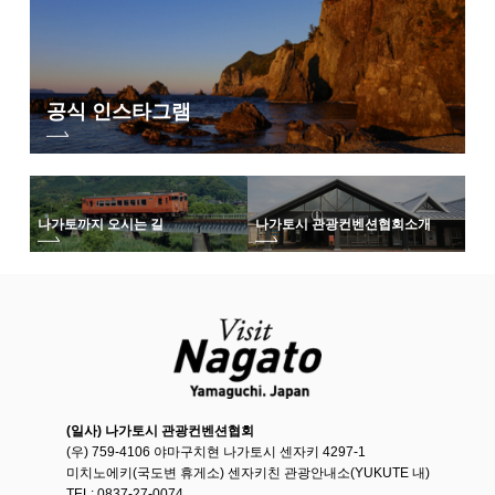
공식 인스타그램
나가토까지 오시는 길
나가토시 관광컨벤션협회
소개
(일사) 나가토시 관광컨벤션협회
(우) 759-4106 야마구치현 나가토시 센자키 4297-1
미치노에키(국도변 휴게소) 센자키친 관광안내소(YUKUTE 내)
TEL: 0837-27-0074