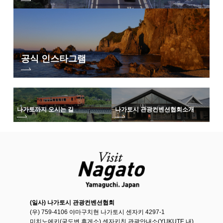
공식 인스타그램
나가토까지 오시는 길
나가토시 관광컨벤션협회
소개
(일사) 나가토시 관광컨벤션협회
(우) 759-4106 야마구치현 나가토시 센자키 4297-1
미치노에키(국도변 휴게소) 센자키친 관광안내소(YUKUTE 내)