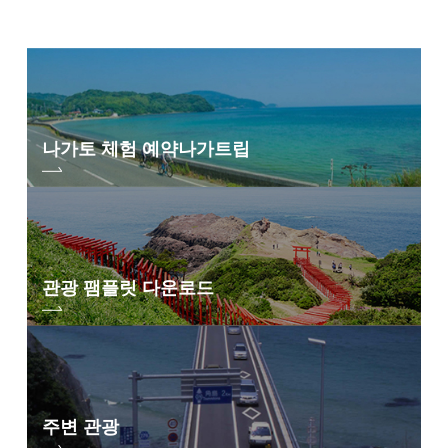
나가토 체험 예약
나가트립
관광 팸플릿 다운로드
주변 관광