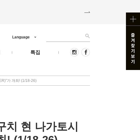
Language
핑
특집
”가 개최! (1/18-26)
구치 현 나가토시
 (1/18-26)