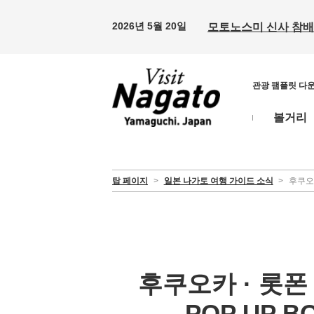
2026년 5월 20일
모토노스미 신사 참배 
관광 팸플릿 다
볼거리
탑 페이지
>
일본 나가토 여행 가이드 소식
>
후쿠오카
후쿠오카 · 롯
POP UP BO