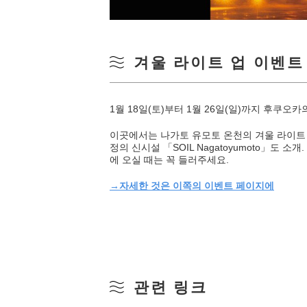
겨울 라이트 업 이벤트 
1월 18일(토)부터 1월 26일(일)까지 후쿠오카의
이곳에서는 나가토 유모토 온천의 겨울 라이트 
정의 신시설 「SOIL Nagatoyumoto」도
에 오실 때는 꼭 들러주세요.
→자세한 것은 이쪽의 이벤트 페이지에
관련 링크