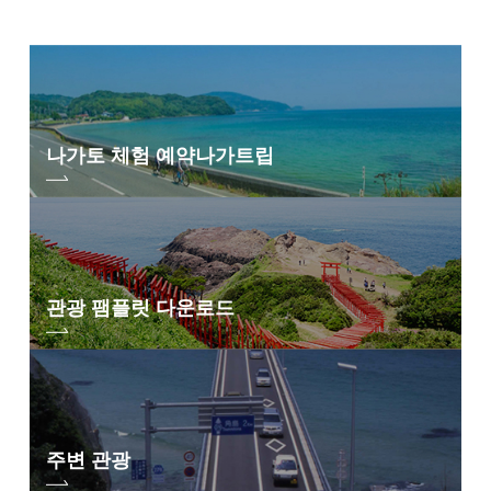
나가토 체험 예약
나가트립
관광 팸플릿 다운로드
주변 관광