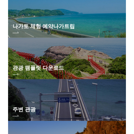
나가토 체험 예약
나가트립
관광 팸플릿 다운로드
주변 관광