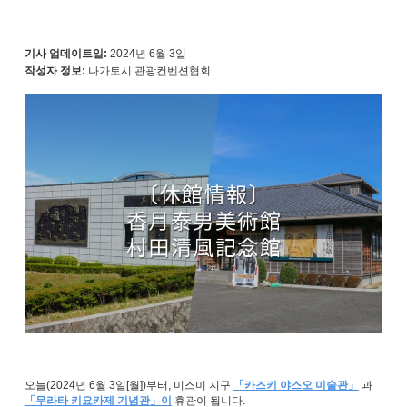
기사 업데이트일:
2024년 6월 3일
작성자 정보:
나가토시 관광컨벤션협회
오늘(2024년 6월 3일[월])부터, 미스미 지구
「카즈키 야스오 미술관」
과
「무라타 키요카제 기념관」이
휴관이 됩니다.