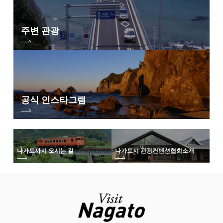
주변 관광
공식 인스타그램
나가토까지 오시는 길
나가토시 관광컨벤션협회
소개