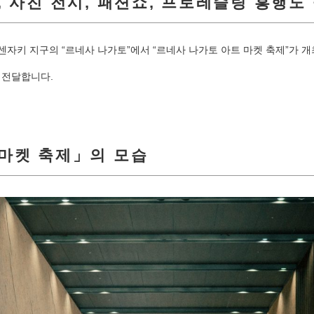
, 사진 전시, 패션쇼, 프로레슬링 흥행도
일간, 센자키 지구의 “르네사 나가토”에서 “르네사 나가토 아트 마켓 축제”가 
 전달합니다.
 마켓 축제」의 모습