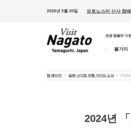
2026년 5월 20일
모토노스미 신사 참배 
관광 팸플릿 다
볼거리
탑 페이지
>
일본 나가토 여행 가이드 소식
>
202
2024년