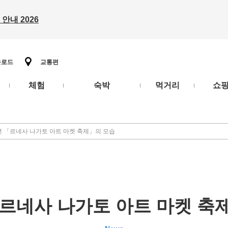
안내 2026
운로드
교통편
체험
숙박
먹거리
쇼
4년 「르네사 나가토 아트 마켓 축제」의 모습
 「르네사 나가토 아트 마켓 축