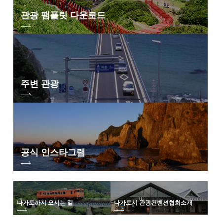
관광 팸플릿 다운로드
주변 관광
공식 인스타그램
나가토까지 오시는 길
나가토시 관광컨벤션협회
소개