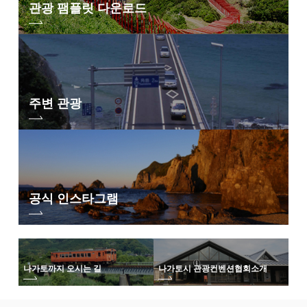
관광 팸플릿 다운로드
주변 관광
공식 인스타그램
나가토까지 오시는 길
나가토시 관광컨벤션협회
소개