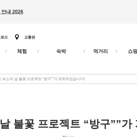
안내 2026
운로드
교통편
체험
숙박
먹거리
쇼
토 숙소의 날 불꽃 프로젝트 “방구””가 개최되었습니다!
 날 불꽃 프로젝트 “방구””가