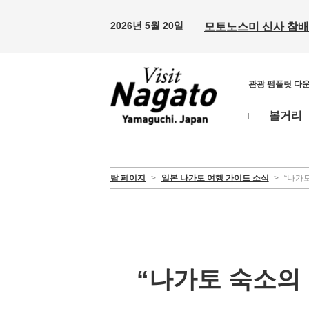
2026년 5월 20일
모토노스미 신사 참배 
관광 팸플릿 다
볼거리
탑 페이지
>
일본 나가토 여행 가이드 소식
>
“나가
“나가토 숙소의