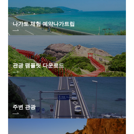
나가토 체험 예약
나가트립
관광 팸플릿 다운로드
주변 관광