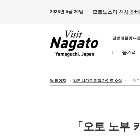
2026년 5월 20일
모토노스미 신사 참배 
관광 팸플릿 다
볼거리
탑 페이지
>
일본 나가토 여행 가이드 소식
>
「오토 
「오토 노부 