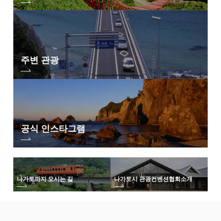
주변 관광
공식 인스타그램
나가토까지 오시는 길
나가토시 관광컨벤션협회
소개