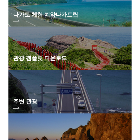
나가토 체험 예약
나가트립
관광 팸플릿 다운로드
주변 관광