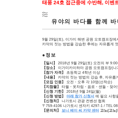
태풍 24호 접근중에 수반해, 이벤
유야의 바다를 함께 
9월 29일(토), 이가미 해변 공원 오토캠프장
카약의 젓는 방법을 강습한 후에는 자유롭게 젓고
정보
【일시】
2018년 9월 29일(토) 오전의 부 9:00~
【장소】
이가미카이하마 공원 오토캠프장(나가
【참가 자격】
초등학교 4학년 이상
【내용】
카약의 젓는 방법의 강습 후, 자유롭
【모집 인원】
오전・오후 각 10명(선착순)
【지참물】
타월・옷차림・음료・샌들・젖어도
【신청 기한】
2018년 9월 24일(월)
【신청 방법】
아래 참가 신청서
에 필요 사항을
【신청처】
나가토시 관광 컨벤션 협회
〒759-4106 나가토시 센자키 4297-1 / TEL 0837
【문의처】
보니 베이 씨 카약 센터
고노(고노)