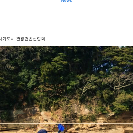
News
나가토시 관광컨벤션협회