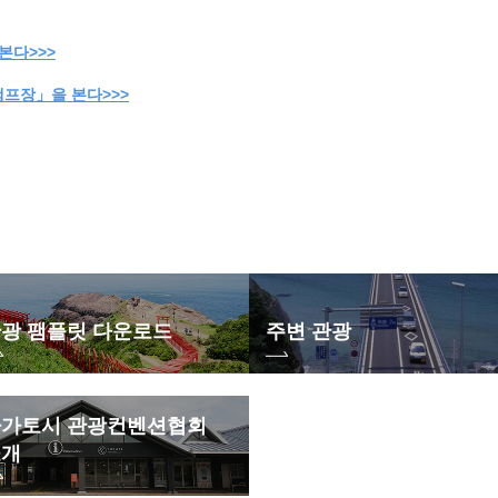
본다>>>
프장」을 본다>>>
광 팸플릿 다운로드
주변 관광
가토시 관광컨벤션협회
소개