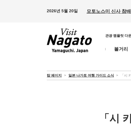
2026년 5월 20일
모토노스미 신사 참배 
관광 팸플릿 다
볼거리
탑 페이지
>
일본 나가토 여행 가이드 소식
>
「시 카
「시 카