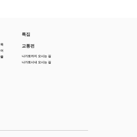
특집
어묵
교통편
징어
나가토까지 오시는 길
산물
나가토시내 오시는 길