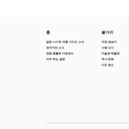
홈
볼거리
일본 나가토 여행 가이드 소식
자연·경승지
센자키친 소식
사원·신사
관광 팸플릿 다운로드
미술관·박물관
자주 하는 질문
역사·문화
사진 명소