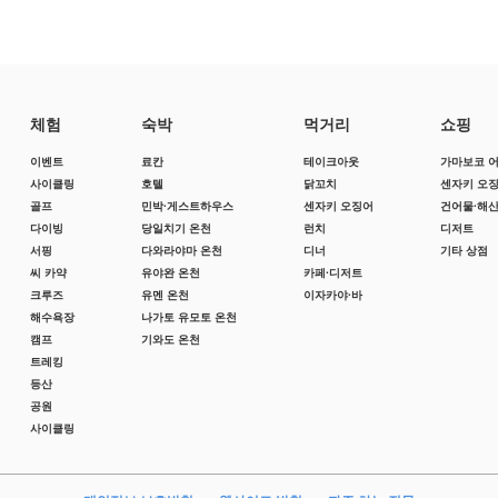
체험
숙박
먹거리
쇼핑
이벤트
료칸
테이크아웃
가마보코 
사이클링
호텔
닭꼬치
센자키 오
골프
민박·게스트하우스
센자키 오징어
건어물·해
다이빙
당일치기 온천
런치
디저트
서핑
다와라야마 온천
디너
기타 상점
씨 카약
유야완 온천
카페·디저트
크루즈
유멘 온천
이자카야·바
해수욕장
나가토 유모토 온천
캠프
기와도 온천
트레킹
등산
공원
사이클링