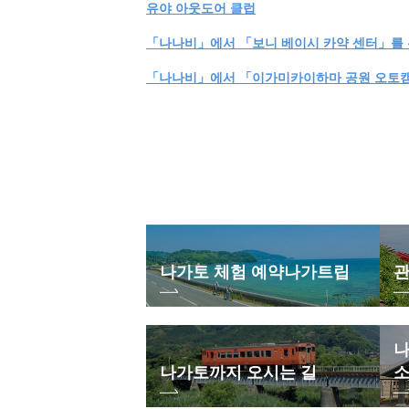
유야 아웃도어 클럽
「나나비」에서 「보니 베이시 카약 센터」를 
「나나비」에서 「이가미카이하마 공원 오토캠
나가토 체험 예약
나가트립
관
나
나가토까지 오시는 길