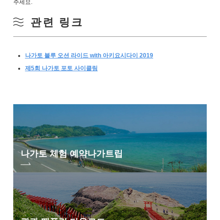
주세요.
관련 링크
나가토 블루 오션 라이드 with 아키요시다이 2019
제5회 나가토 포토 사이클링
나가토 체험 예약
나가트립