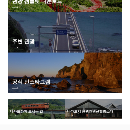
관광 팸플릿 다운로드
주변 관광
공식 인스타그램
나가토까지 오시는 길
나가토시 관광컨벤션협회
소개