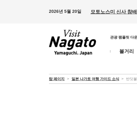
2026년 5월 20일
모토노스미 신사 참배 
관광 팸플릿 다
볼거리
탑 페이지
>
일본 나가토 여행 가이드 소식
>
반딧불