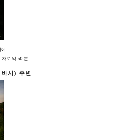
치에
차로 약 50 분
키바시) 주변