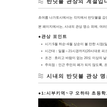
반딧불 관상의 계절입
초여름 나가토시에서는 각지에서 반딧불을 감상
본 페이지에서는, 시내의 관상 명소 외에, 
관상 포인트
시기:5월 하순~6월 상순이 볼 만한 시점
시간대：일몰～21시경까지(20시대로 피
조건 : 흐리고 바람이 없는 20도 이상의 날
주의점：인근 주민의 폐가 되지 않도록, 
시내의 반딧불 관상 명
1:시부키역~구 오하타 초등학