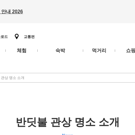
안내 2026
운로드
교통편
체험
숙박
먹거리
쇼
 관상 명소 소개
반딧불 관상 명소 소개