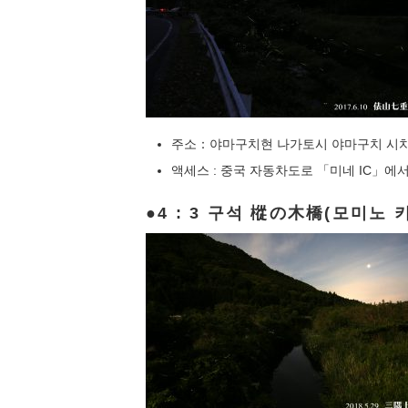
주소：야마구치현 나가토시 야마구치 시
액세스 : 중국 자동차도로 「미네 IC」에서 
4 : 3 구석 樅の木橋(모미노 