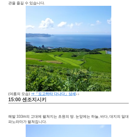
관을 즐길 수 있습니다.
(여름의 모습)
⇒「도고하타 다나다」상세
↓
↓
15:00 센조지시키
해발 333m의 고대에 펼쳐지는 초원의 땅. 눈앞에는 하늘, 바다, 대지의 일대
파노라마가 펼쳐집니다.