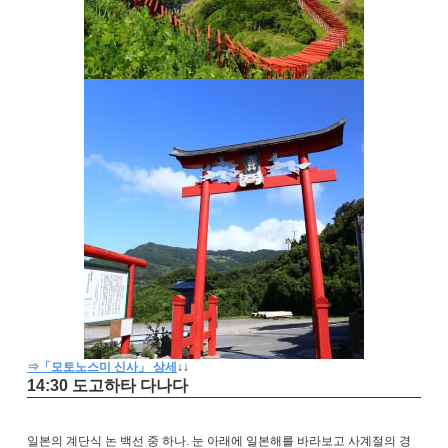
⇒「모토노스미 신사」 상세
↓↓
14:30 도고하타 다나다
일본의 계단식 논 백선 중 하나. 눈 아래에 일본해를 바라보고 사계절의 경