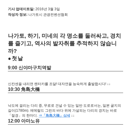
기사 업데이트일:
2016년 3월 3일
작성자 정보:
나가토시 관광컨벤션협회
나가토, 하기, 미네의 각 명소를 둘러싸고, 경치
를 즐기고, 역사의 발자취를 추적하지 않습니
까?
첫날
9:00 신야마구치역발
신칸센을 내리면 렌터카를 조달! 대자연을 능숙하게 출발합시다! ↓↓
10:30 角島大橋
낙도에 걸리는 다리 중, 무료로 건널 수 있는 일반 도로로서는, 일본 굴지의
길이(1780m). 에메랄드 그린의 바다 위에 가설되는 다리의 경치는 바로
「절경」의 한마디.
⇒「角島大橋」상세
↓↓
12:00 아마노유