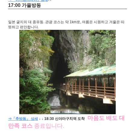
17:00 가을방동
일본 굴지의 대 종유동. 관광 코스는 약 1km로, 여름은 시원하고 겨울은 따
뜻하고 편안합니다.
마음도 배도 대
⇒「추방동」 상세
↓
↓
18:30 신야마구치역 도착
만족 코스
종료입니다.