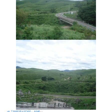
⇒「아키요시다이」상세
↓
↓