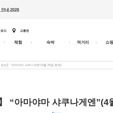
안내 2026
운로드
교통편
체험
숙박
먹거리
쇼
 정보】 “아마야마 샤쿠나게엔”(4월 28일 현재)
 “아마야마 샤쿠나게엔”(4월