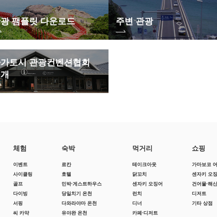
광 팸플릿 다운로드
주변 관광
가토시 관광컨벤션협회
소개
체험
숙박
먹거리
쇼핑
이벤트
료칸
테이크아웃
가마보코 
사이클링
호텔
닭꼬치
센자키 오
골프
민박·게스트하우스
센자키 오징어
건어물·해
다이빙
당일치기 온천
런치
디저트
서핑
다와라야마 온천
디너
기타 상점
씨 카약
유야완 온천
카페·디저트