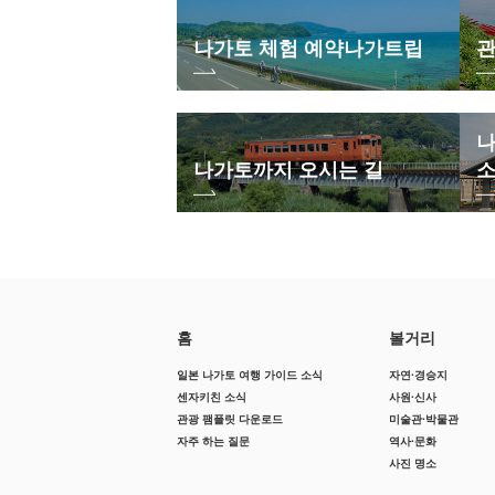
나가토 체험 예약
나가트립
관
나
나가토까지 오시는 길
홈
볼거리
일본 나가토 여행 가이드 소식
자연·경승지
센자키친 소식
사원·신사
관광 팸플릿 다운로드
미술관·박물관
자주 하는 질문
역사·문화
사진 명소