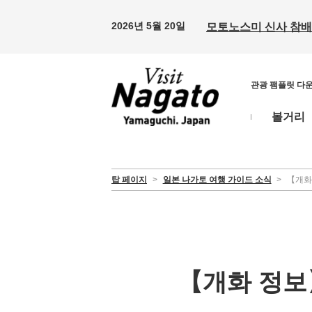
2026년 5월 20일
모토노스미 신사 참배 
관광 팸플릿 다
볼거리
탑 페이지
>
일본 나가토 여행 가이드 소식
>
【개화
【개화 정보】