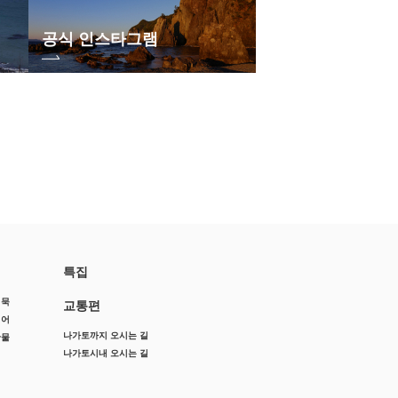
공식 인스타그램
특집
어묵
교통편
징어
나가토까지 오시는 길
산물
나가토시내 오시는 길