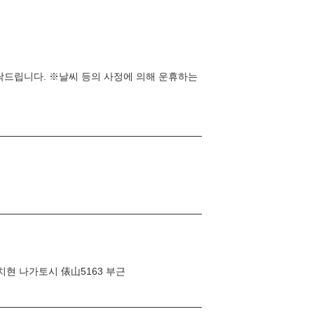
탁드립니다. ※날씨 등의 사정에 의해 운휴하는
치현 나가토시 俵山5163 부근