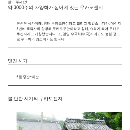
말아 주세요!
약 3000주의 자양화가 심어져 있는 무카도젠지
본존은 석가여래, 원래 무카쓰안이라고 불리고 있었습니다만, 메이지
3년에 해덕사와 합병해 무카토쿠안이라고 칭해,
쇼와가 되어 무카토
쿠젠지라고 개칭했습니다.
또, 일명 수국화(수국)사라고도 불릴 정도
로 수국화의 명소이기도 합니다.
멋진 시기
6월 중순~하순
볼 만한 시기의 무카토젠지