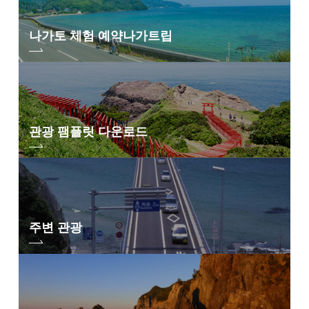
나가토 체험 예약
나가트립
관광 팸플릿 다운로드
주변 관광