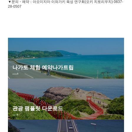
▼문의・예약：아오미지마 이와가키 육성 연구회(오키 치토리우치) 0837-
28-0507
나가토 체험 예약
나가트립
관광 팸플릿 다운로드