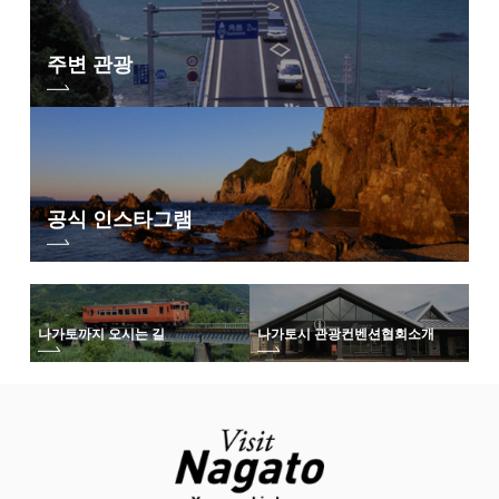
주변 관광
공식 인스타그램
나가토까지 오시는 길
나가토시 관광컨벤션협회
소개