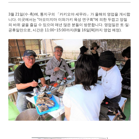
3월 21일(수·축)에, 통지구의 「카키오야 세무라」가 올해의 영업을 개시합
니다. 이곳에서는 "아오미지마 이와가키 육성 연구회"에 의한 두껍고 양질
의 바위 굴을 즐길 수 있으며 매년 많은 분들이 방문합니다. 영업일은 토·일·
공휴일만으로, 시간은 11:00~15:00까지(8월 16일[목]까지 영업 예정).