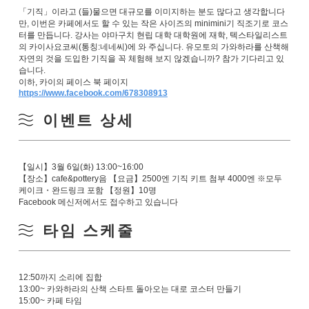
「기직」이라고 (들)물으면 대규모를 이미지하는 분도 많다고 생각합니다
만, 이번은 카페에서도 할 수 있는 작은 사이즈의 minimini기 직조기로 코스
터를 만듭니다.
강사는 야마구치 현립 대학 대학원에 재학, 텍스타일리스트
의 카이사요코씨(통칭:네네씨)에 와 주십니다. 유모토의 가와하라를 산책해
자연의 것을 도입한 기직을 꼭 체험해 보지 않겠습니까? 참가 기다리고 있
습니다.
이하, 카이의 페이스 북 페이지
https://www.facebook.com/678308913
이벤트 상세
【일시】3월 6일(화) 13:00~16:00
【장소】cafe&pottery음 【요금】2500엔 기직 키트 첨부 4000엔 ※모두
케이크・완드링크 포함 【정원】10명
Facebook 메신저에서도 접수하고 있습니다
타임 스케줄
12:50까지 소리에 집합
13:00~ 카와하라의 산책 스타트 돌아오는 대로 코스터 만들기
15:00~ 카페 타임