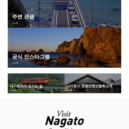
주변 관광
공식 인스타그램
나가토까지 오시는 길
나가토시 관광컨벤션협회
소개