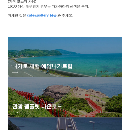
(자작 코스터 사용)
16:00 해산 ※우천의 경우는 가와하라의 산책은 중지.
자세한 것은
cafe&pottery
음을
봐 주세요.
나가토 체험 예약
나가트립
관광 팸플릿 다운로드