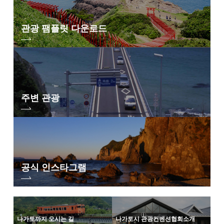
관광 팸플릿 다운로드
주변 관광
공식 인스타그램
나가토까지 오시는 길
나가토시 관광컨벤션협회
소개