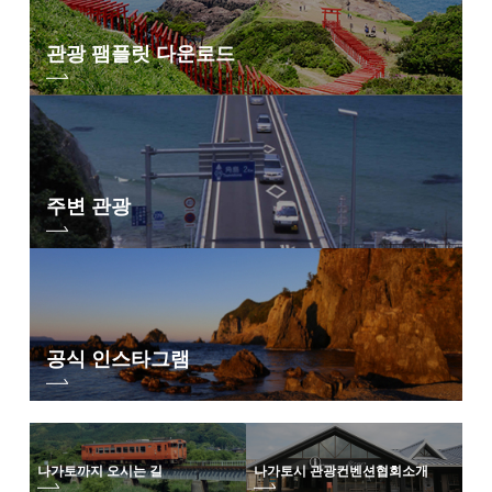
관광 팸플릿 다운로드
주변 관광
공식 인스타그램
나가토까지 오시는 길
나가토시 관광컨벤션협회
소개