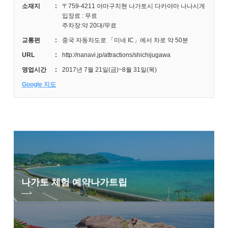
소재지
:
〒759-4211 야마구치현 나가토시 다카야마 나나시게
입장료 : 무료
주차장:약 20대/무료
교통편
:
중국 자동차도로 「미네 IC」에서 차로 약 50분
URL
:
http://nanavi.jp/attractions/shichijugawa
영업시간
:
2017년 7월 21일(금)~8월 31일(목)
Google 지도
나가토 체험 예약
나가트립