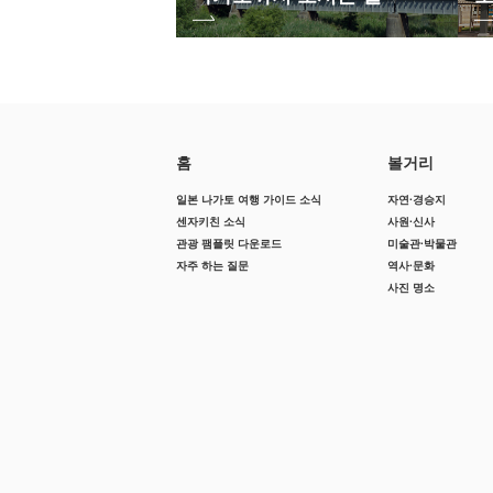
홈
볼거리
일본 나가토 여행 가이드 소식
자연·경승지
센자키친 소식
사원·신사
관광 팸플릿 다운로드
미술관·박물관
자주 하는 질문
역사·문화
사진 명소