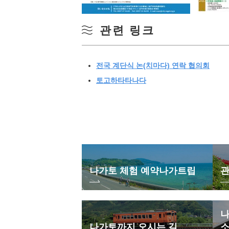
관련 링크
전국 계단식 논(치마다) 연락 협의회
토고하타타나다
나가토 체험 예약
나가트립
관
나
나가토까지 오시는 길