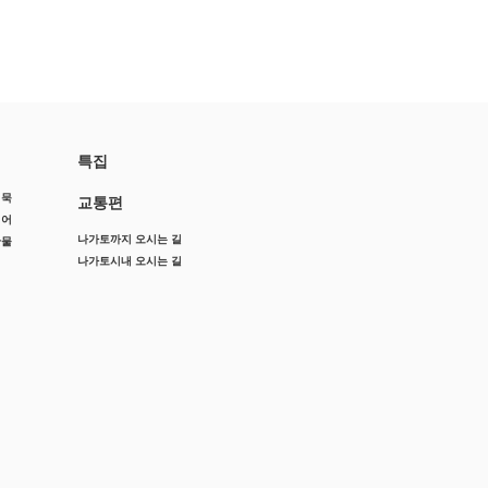
특집
어묵
교통편
징어
나가토까지 오시는 길
산물
나가토시내 오시는 길