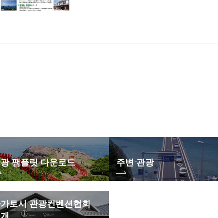
광 팸플릿 다운로드
주변 관광
가토시 관광컨벤션협회
소개