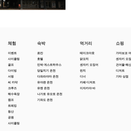
체험
숙박
먹거리
쇼핑
이벤트
료칸
테이크아웃
가마보코 
사이클링
호텔
닭꼬치
센자키 오
골프
민박·게스트하우스
센자키 오징어
건어물·해
다이빙
당일치기 온천
런치
디저트
서핑
다와라야마 온천
디너
기타 상점
씨 카약
유야완 온천
카페·디저트
크루즈
유멘 온천
이자카야·바
해수욕장
나가토 유모토 온천
캠프
기와도 온천
트레킹
등산
공원
사이클링