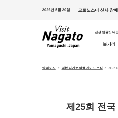
2026년 5월 20일
모토노스미 신사 참배 
관광 팸플릿 다
볼거리
탑 페이지
>
일본 나가토 여행 가이드 소식
>
제25
제25회 전국