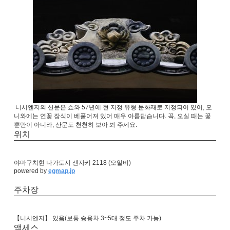
니시엔지의 산문은 쇼와 57년에 현 지정 유형 문화재로 지정되어 있어, 오
니와에는 연꽃 장식이 베풀어져 있어 매우 아름답습니다. 꼭, 오실 때는 꽃
뿐만이 아니라, 산문도 천천히 보아 봐 주세요.
위치
야마구치현 나가토시 센자키 2118 (오일비)
powered by
egmap.jp
주차장
【니시엔지】 있음(보통 승용차 3~5대 정도 주차 가능)
액세스