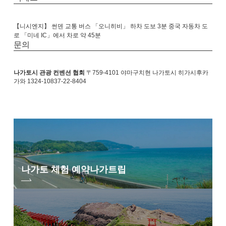
【니시엔지】 썬덴 교통 버스 「오니히비」 하차 도보 3분
중국 자동차 도
로 「미네 IC」에서 차로 약
45분
문의
나가토시 관광 컨벤션 협회
〒759-4101 야마구치현 나가토시 히가시후카
가와 1324-10837-22-8404
나가토 체험 예약
나가트립