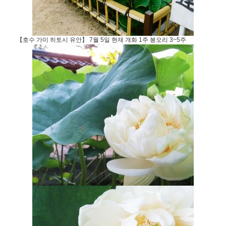
【호수 가미 히토시 유안】 7월 5일 현재 개화 1주 봉오리 3~5주