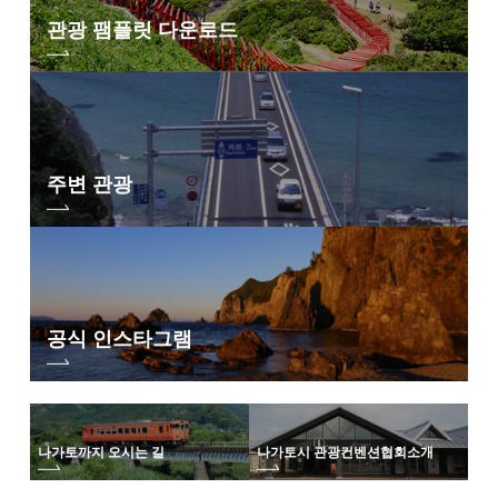
관광 팸플릿 다운로드
주변 관광
공식 인스타그램
나가토까지 오시는 길
나가토시 관광컨벤션협회
소개