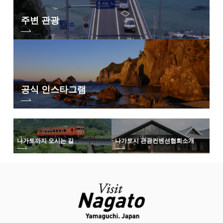
주변 관광
공식 인스타그램
나가토까지 오시는 길
나가토시 관광컨벤션협회
소개