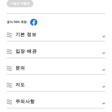
미술관·박물관
공식 SNS 계정:
기본 정보
입장·배관
주소
〒759-4101 야마구치현 나가토시 히가시후카가와
2660번지 4
TEL
0837-22-3703
문의
개관시간
9:00~17:00
※입관은 16:30까지
교통편
JR 나가토시역에서 차로 5분
휴관일
월요일
지도
문화재 보존실
주차장
예
※공휴일의 경우는 다음 평일
TEL:
0837-22-3703
Email:bunkazai@city.nagato.lg.jp
주차장 요금
무료
요금
무료
주의사항
Google 지도에서 보기
공식 SNS 계정
Facebook