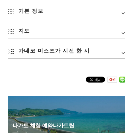
기본 정보
지도
주소
〒759-4106 야마구치현 나가토시 센자키
가네코 미스즈가 시전 한 시
Google 지도에서 보기
오도마리항 가네코 미스즈
산 축제의 카에리미치
,
보내준 백모님과 함께
이별하고 고개를 내릴 때,
삼나무의 배에 깜짝 놀라게 하고 깨끗한 바다가 빛났다.
바다에 돛 기둥, 참배 배,
해안에 치라호라 짚의 지붕,
모두 하늘에있는 것처럼,
모두 꿈에 있는 것 같다.
고개면 소바밭,
밭의 접시에 보이는 것은,
나가토 체험 예약
나가트립
그건 역시, 오야마,
체질이 좋은 항구입니다.