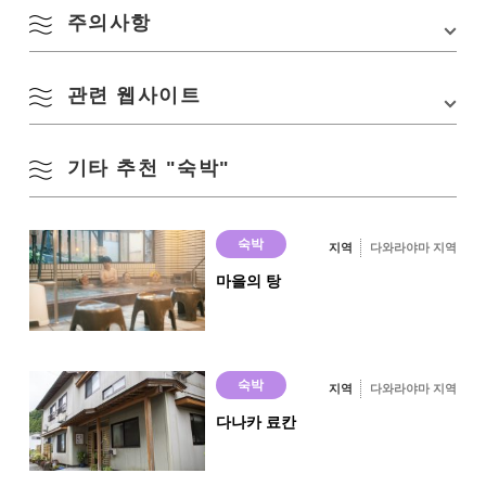
정기휴무
화요일·수요일·목요일
주의사항
※※ 단, 영업일은 변경될 수 있습니다. 자세한 것은
Google 지도에서 보기
공식 페이지의 「영업 캘린더」를 확인해 주세요.
요금
어른 850엔, 초등학생 620엔, 유아 370엔
관련 웹사이트
영업일에 대해서는 다마야마 온천 공식 페이지를 확인하십시오.
기타 추천 "숙박"
俵山온천 합명회사
숙박
지역
다와라야마 지역
마을의 탕
숙박
지역
다와라야마 지역
다나카 료칸