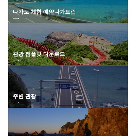
나가토 체험 예약
나가트립
관광 팸플릿 다운로드
주변 관광