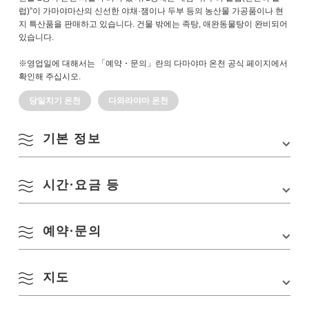
럽)”이 가마야마산의 신선한 야채·잼이나 두부 등의 농산물 가공품이나 현
지 특산품을 판매하고 있습니다. 건물 밖에는 족탕, 애완동물탕이 완비되어
있습니다.
※영업일에 대해서는 「예약・문의」란의 다마야마 온천 공식 페이지에서
확인해 주십시오.
당일치기 온천
다와라야마 온천
기본 정보
시간·요금 등
주소
나가토시 야마야마 5172
TEL
0837-29-0036
예약·문의
영업시간
백원의 탕 10:00~21:00
애완동물탕 11:00~16:00(예약 필요)
예약은 전화로 접수합니다.
전화 0837-29-0036
지도
TEL:
0837-29-0036
URL:
https://www.tawarayamaonsen.com/onsen/hotspring#hakuen