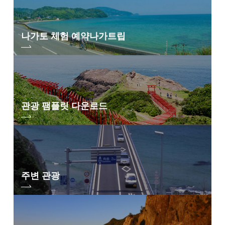
나가토 체험 예약
나가트립
관광 팸플릿 다운로드
주변 관광