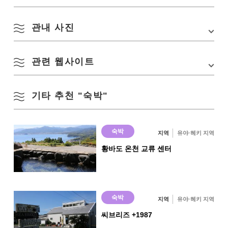
체크아웃
10:00
객실 총수
한동 대여(3LDK)
관내 사진
Google 지도에서 보기
인터넷 접속
〇(Wi-Fi)
관련 웹사이트
외관
주차장
〇
기타 추천 "숙박"
식당・카페 소레이네
온천·욕탕
온천
숙박
지역
유야·헤키 지역
×
황바도 온천 교류 센터
대욕장
×
전세탕
숙박
지역
유야·헤키 지역
○
씨브리즈 +1987
노천탕
거실