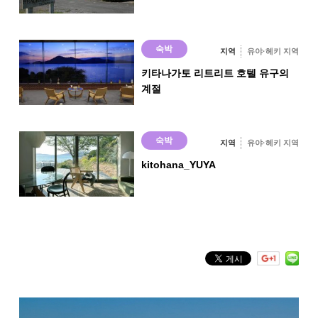
×
노천탕 포함 객실
숙박
×
지역
유야·헤키 지역
키타나가토 리트리트 호텔 유구의
계절
기타
・넓은 거실(12명 파티 가능)
· 버스, 화장실 (워슈렛트) 있음
· 시스템 주방
숙박
지역
유야·헤키 지역
・레인지
・전기솥
kitohana_YUYA
・숙박 이용 외 「넓은 거실」을 소규모 이벤트 회장(세미나, 회의 등)으로
서 이용 가능
식사 주방