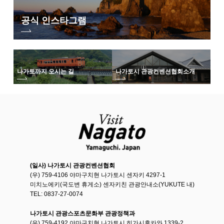
공식 인스타그램
나가토까지 오시는 길
나가토시 관광컨벤션협회
소개
침실 1
(일사) 나가토시 관광컨벤션협회
(우) 759-4106 야마구치현 나가토시 센자키 4297-1
미치노에키(국도변 휴게소) 센자키친 관광안내소(YUKUTE 내)
TEL: 0837-27-0074
나가토시 관광스포츠문화부 관광정책과
(우) 759-4192 야마구치현 나가토시 히가시후카와 1339-2