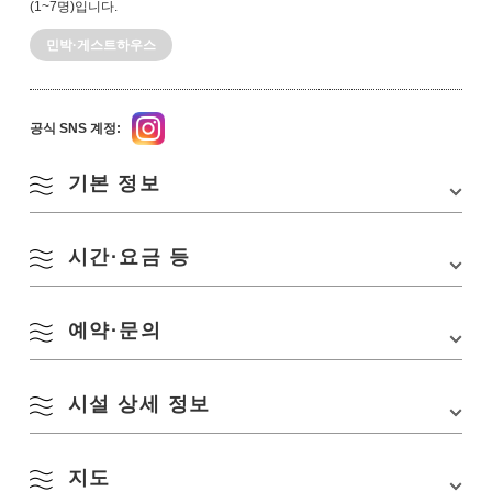
(1~7명)입니다.
민박·게스트하우스
공식 SNS 계정:
기본 정보
시간·요금 등
주소
〒759-4501 야마구치현 나가토시 유야쿠라오다
1170-1
TEL
0837-37-2195, 090-2206-2878(핸드폰)
예약·문의
정기휴무
없음
교통편
■중국 자동차도로 「미네 IC」에서 차로 약 70분
요금
1박 1인 숙박 3,500엔
■JR 산인 본선 「히토마루역」에서 도보 약 20분
※1일 1조(7명까지 숙박 가능)
시설 상세 정보
식당 카페 솔레이네
※숙박 없음 이용 1인 500엔
TEL:
0837-37-2195, 090-2206-2878(핸드폰)
주차장
있음(5대)
Email:tetsu.ohmura1951@outlook.jp
체크인
15:00
공식 SNS 계정
지도
Instagram
객실·객실시설