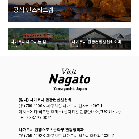
공식 인스타그램
나가토까지 오시는 길
나가토시 관광컨벤션협회
소개
(일사) 나가토시 관광컨벤션협회
(우) 759-4106 야마구치현 나가토시 센자키 4297-1
미치노에키(국도변 휴게소) 센자키친 관광안내소(YUKUTE 내)
TEL: 0837-27-0074
나가토시 관광스포츠문화부 관광정책과
(우) 759-4192 야마구치현 나가토시 히가시후카와 1339-2