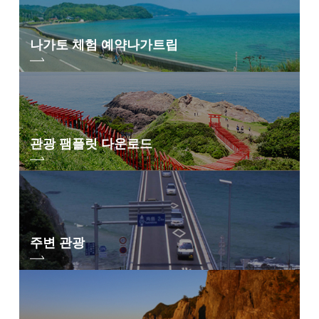
○
노천탕
나가토 체험 예약
나가트립
○
노천탕 포함 객실
×
관광 팸플릿 다운로드
주변 관광