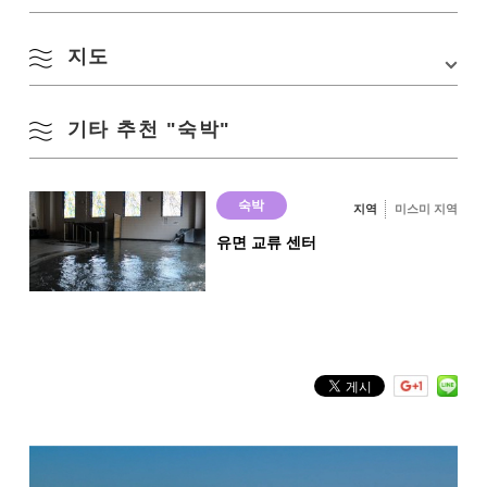
TEL:
0837-43-2000
URL:
http://www.yume-spa.jp/
지도
객실·객실시설
객실 총수
30
기타 추천 "숙박"
Google 지도에서 보기
일본식 객실
26
숙박
지역
미스미 지역
일본식+서양식 객실
유면 교류 센터
4
온천·욕탕
온천
○
대욕장
○
전세탕