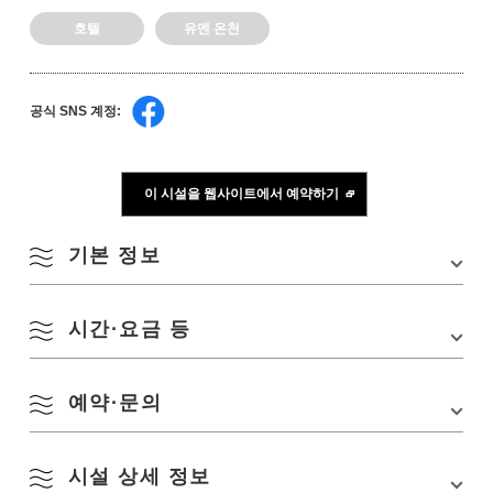
호텔
유멘 온천
공식 SNS 계정:
이 시설을 웹사이트에서 예약하기
기본 정보
시간·요금 등
주소
〒759-3802 야마구치현 나가토시 미스미나카 272
TEL
0837-43-2000
예약·문의
요금
숙박료／9,720엔～
주차장
보통차 40대
체크인
15:30
공식 SNS 계정
Facebook
시설 상세 정보
유면 관광 호텔 나유 유메노고