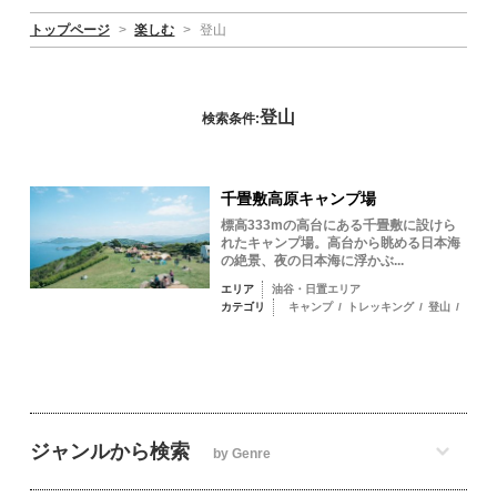
トップページ
>
楽しむ
>
登山
登山
検索条件:
千畳敷高原キャンプ場
標高333mの高台にある千畳敷に設けら
れたキャンプ場。高台から眺める日本海
の絶景、夜の日本海に浮かぶ...
エリア
油谷・日置エリア
カテゴリ
キャンプ
/
トレッキング
/
登山
/
ジャンルから検索
by Genre