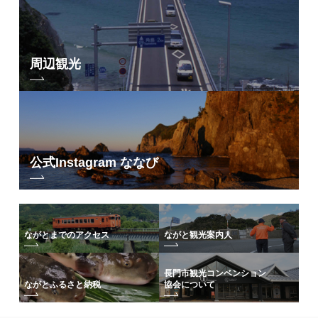
周辺観光
公式Instagram ななび
ながとまでのアクセス
ながと観光案内人
長門市観光コンベンション
協会について
ながとふるさと納税