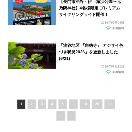
【長門市油谷・伊上海浜公園〜元
乃隅神社】4名様限定 プレミアム
サイクリングライド開催！
2026年07月04日
新着情報
「油谷地区 『向徳寺』 アジサイ色
づき状況2026」を更新しました
(6/21)
2026年06月21日
新着情報
1
2
3
4
5
...
10
20
30
...
»