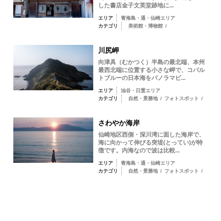
した書店金子文英堂跡地に...
エリア
青海島・通・仙崎エリア
カテゴリ
美術館・博物館
/
川尻岬
向津具（むかつく）半島の最北端、本州
最西北端に位置する小さな岬で、コバル
トブルーの日本海をパノラマビ...
エリア
油谷・日置エリア
カテゴリ
自然・景勝地
/
フォトスポット
/
さわやか海岸
仙崎地区西側・深川湾に面した海岸で、
海に向かって伸びる突堤(とってい)が特
徴です。内海なので波は比較...
エリア
青海島・通・仙崎エリア
カテゴリ
自然・景勝地
/
フォトスポット
/