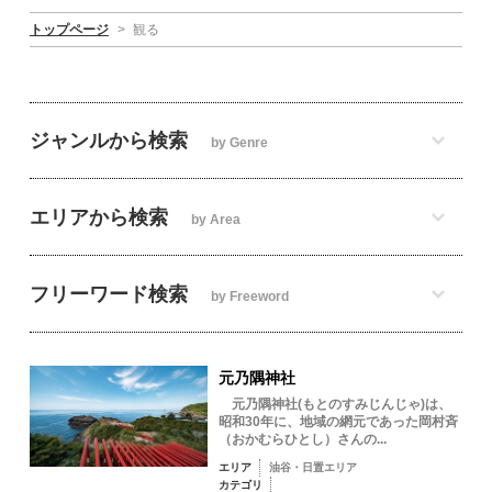
トップページ
>
観る
ジャンルから検索
by Genre
エリアから検索
by Area
フリーワード検索
by Freeword
元乃隅神社
元乃隅神社(もとのすみじんじゃ)は、
昭和30年に、地域の網元であった岡村斉
（おかむらひとし）さんの...
エリア
油谷・日置エリア
カテゴリ