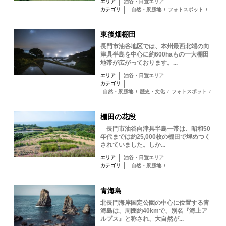
エリア
油谷・日置エリア
カテゴリ
自然・景勝地
/
フォトスポット
/
東後畑棚田
長門市油谷地区では、本州最西北端の向
津具半島を中心に約600haもの一大棚田
地帯が広がっております。...
エリア
油谷・日置エリア
カテゴリ
自然・景勝地
/
歴史・文化
/
フォトスポット
/
棚田の花段
長門市油谷向津具半島一帯は、昭和50
年代までは約25,000枚の棚田で埋めつく
されていました。しか...
エリア
油谷・日置エリア
カテゴリ
自然・景勝地
/
青海島
北長門海岸国定公園の中心に位置する青
海島は、周囲約40kmで、別名『海上ア
ルプス』と称され、大自然が...