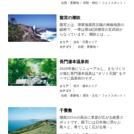
自然・景勝地
/
寺院・神社
/
フォトスポット
/
龍宮の潮吹
龍宮とは、津黄漁港西北端の海蝕地形の
総称で、一帯は第4紀洪積世の玄武岩か
らなっています。 潮吹とは、...
エリア
油谷・日置エリア
カテゴリ
自然・景勝地
/
長門湯本温泉街
2020年春にリニューアルし、まちづくり
が進む長門湯本温泉は “オソト天国” をテ
ーマに温泉街のそぞ...
エリア
深川・湯本エリア
カテゴリ
自然・景勝地
/
歴史・文化
/
フォトスポット
/
千畳敷
標高333ｍの高台に草原が広がる絶景ス
ポットです。眼下には日本海に浮かぶ
島々と、果てしなく広がる海・...