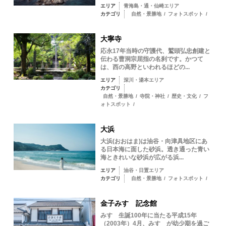
エリア
青海島・通・仙崎エリア
カテゴリ
自然・景勝地
/
フォトスポット
/
大寧寺
応永17年当時の守護代、鷲頭弘忠創建と
伝わる曹洞宗屈指の名刹です。かつて
は、西の高野といわれるほどの...
エリア
深川・湯本エリア
カテゴリ
自然・景勝地
/
寺院・神社
/
歴史・文化
/
フ
ォトスポット
/
大浜
大浜(おおはま)は油谷・向津具地区にあ
る日本海に面した砂浜。透き通った青い
海ときれいな砂浜が広がる浜...
エリア
油谷・日置エリア
カテゴリ
自然・景勝地
/
フォトスポット
/
金子みすゞ記念館
みすゞ生誕100年に当たる平成15年
（2003年）4月、みすゞが幼少期を過ご