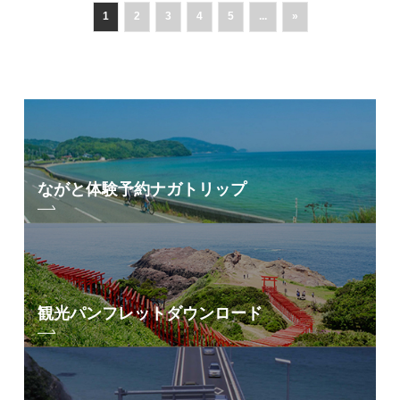
1
2
3
4
5
...
»
ながと体験予約
ナガトリップ
観光パンフレット
ダウンロード