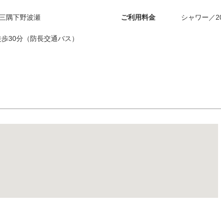
門市三隅下野波瀬
ご利用料金
シャワー／2
歩30分（防長交通バス）