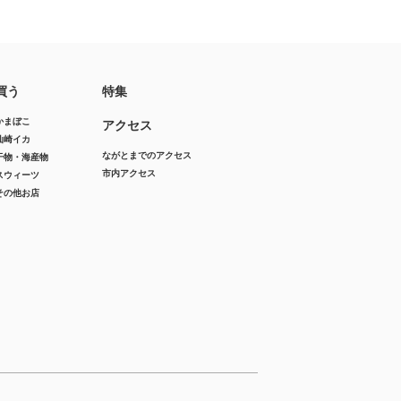
買う
特集
かまぼこ
アクセス
仙崎イカ
ながとまでのアクセス
干物・海産物
市内アクセス
スウィーツ
その他お店