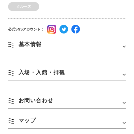
クルーズ
公式SNSアカウント：
基本情報
住所
〒759-4106 山口県長門市仙崎字漁港南4297番2
入場・入館・拝観
TEL
0837-26-0834
アクセス
・JR仙崎駅から徒歩約8分
営業時間
9:00～16:00
・JR長門市駅からバスで約6分「センザキッチ
※運航状況によっては、営業時間が異なる事がご
お問い合わせ
ン」下車、徒歩すぐ
ざいます。
・中国自動車道「美祢IC」から車で約40分
定休日
年中無休
駐車場
100台※大型可
マップ
青海島観光汽船株式会社
〒759-4106 山口県長門市仙崎字漁港南4297番2
ご利用料金
■一周コース (約1時間20分)
駐車場料金
無料
TEL :
0837-26-0834
大人2,800円 小人1,400円