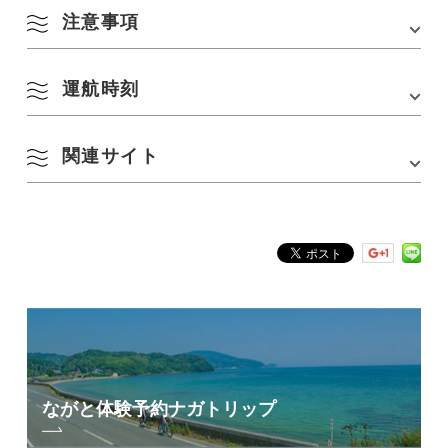
URL :
https://www.omijimakankoukisen.jp/
注意事項
お手洗い
あり
コース変更後の料金（気象・海象により随時、コ
Google Mapsはこちら
ース変更となる場合がございます)
公式SNSアカウント
Instagram
X
Facebook
■観音洞コース(約1時間)
運航時刻
大人2,400円 小人1,200円
■大島コース(約1時間)
当日の気象、海象によりコース変更があります。荒天の場合
大人2,200円 小人1,100円
は欠航する事もございます。
■赤瀬コース(約50分)
関連サイト
定期便（3月1日～11月末日）
大人2,200円 小人1,100円
・第1便／9:40
・第2便／10:40
■花津浦・紫津浦コース(約50分)
・第3便／11:40
大人2,000円 小人1,000円
・第4便／13:30
青海島観光汽船株式会社
・第5便／14:40
※大人＝中学生以上・小人＝小学生
※幼児は無料です。
季節便（4月1日～9月末日）
※10名様以上での御利用は、大人200円・小人
・12:40
100円の割引となります。
・15:40
※定期便での、ご乗船の際のご予約は不要です。
冬期便（12月1日～2月末日）
・第1便／10:40
・第2便／13:40
・第3便／14:40
ながと体験予約
ナガトリップ